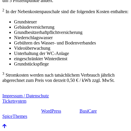
um 5 Prozentpunkte ändert.
2
In der Nebenkostenpauschale sind die folgenden Kosten enthalten:
Grundsteuer
Gebäudeversicherung
Grundbesitzerhaftpflichtversicherung
Niederschlagswasser
Gebühren des Wasser- und Bodenverbandes
Videoüberwachung
Unterhaltung der WC-Anlage
eingeschränkter Winterdienst
Grundstückspflege
3
Stromkosten werden nach tatsächlichem Verbrauch jährlich
abgerechnet zum Preis von derzeit 0,50 € / kWh zzgl. MwSt.
Impressum / Datenschutz
Ticketsystem
Stolz präsentiert von
WordPress
| Theme:
BusiCare
von
SpiceThemes